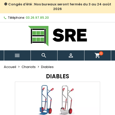
🛑 Congés d'été : Nos bureaux seront fermés du 3 au 24 août
2026
Téléphone:
03.26.97.85.20
0



shopping_cart
Accueil
Chariots
Diables
DIABLES