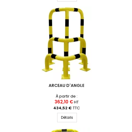
ARCEAU D'ANGLE
À partir de :
362,10 €
HT
434,52 €
TTC
Détails