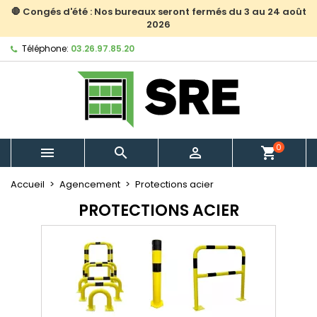
🛑 Congés d'été : Nos bureaux seront fermés du 3 au 24 août
2026
Téléphone:
03.26.97.85.20
0



shopping_cart
Accueil
Agencement
Protections acier
PROTECTIONS ACIER