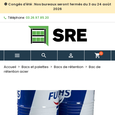
🛑 Congés d'été : Nos bureaux seront fermés du 3 au 24 août
2026
Téléphone:
03.26.97.85.20
0



shopping_cart
Accueil
Bacs et palettes
Bacs de rétention
Bac de
rétention acier