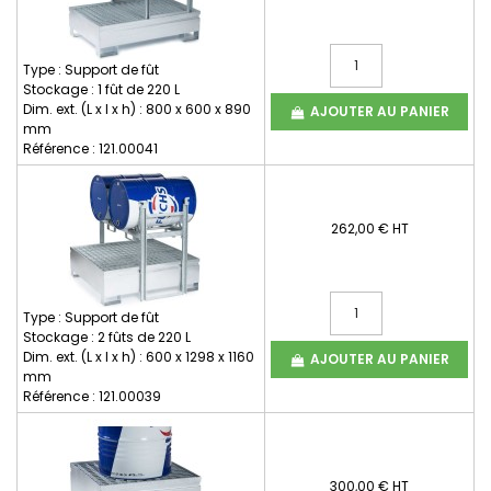
Type : Support de fût
Stockage : 1 fût de 220 L
Dim. ext. (L x l x h) : 800 x 600 x 890
AJOUTER AU PANIER
mm
Référence : 121.00041
262,00 € HT
Type : Support de fût
Stockage : 2 fûts de 220 L
Dim. ext. (L x l x h) : 600 x 1298 x 1160
AJOUTER AU PANIER
mm
Référence : 121.00039
300,00 € HT