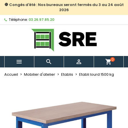
🛑 Congés d'été : Nos bureaux seront fermés du 3 au 24 août
2026
Téléphone:
03.26.97.85.20
0



shopping_cart
Accueil
Mobilier d'atelier
Etablis
Etabli lourd 1500 kg