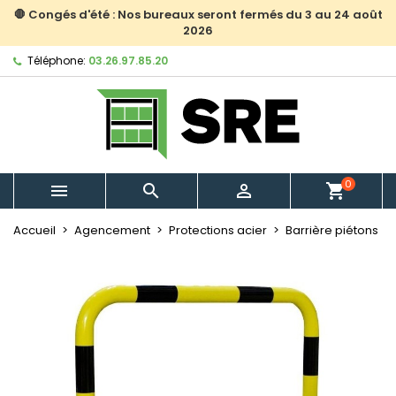
🛑 Congés d'été : Nos bureaux seront fermés du 3 au 24 août
2026
Téléphone:
03.26.97.85.20
0



shopping_cart
Accueil
Agencement
Protections acier
Barrière piétons