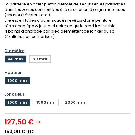
La barrière en acier piéton permet de sécuriser les passages
dans les zones confrontées à la circulation d'engin motorisés
(chariot élévateur etc.).
Elle est en tubes d'acier soudés revêtus d'une peinture
résistance époxy jaune et noire ce qui la rend très visible.
4 points d'ancrage par pied permettent de la fixer au sol
(fixations non comprises).
Diamètre
40 mm
60 mm
Hauteur
1000 mm
Longueur
1000 mm
1500 mm
2000 mm
127,50 €
HT
153,00 €
TTC