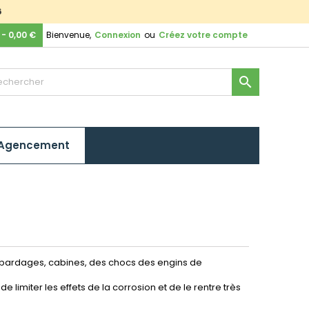
6
 - 0,00 €
Bienvenue,
Connexion
ou
Créez votre compte

Agencement
, bardages, cabines, des chocs des engins de
 de limiter les effets de la corrosion et de le rentre très