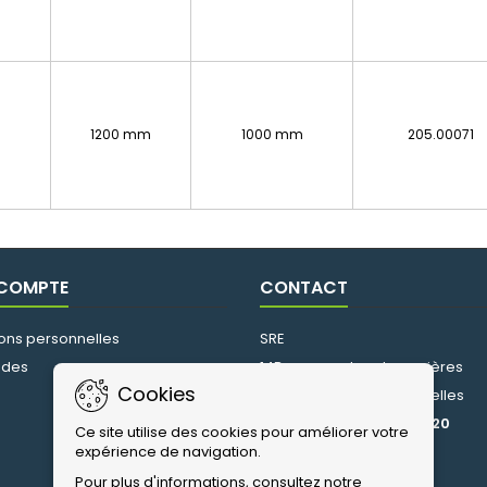
1200 mm
1000 mm
205.00071
 COMPTE
CONTACT
ions personnelles
SRE
des
14B avenue des chenevières
Cookies
51370 Saint-Brice-Courcelles
s
Téléphone:
03.26.97.85.20
Ce site utilise des cookies pour améliorer votre
expérience de navigation.
Email:
info@sre.fr
Pour plus d'informations, consultez notre