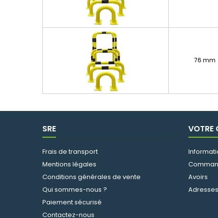
76 mm
SRE
VOTRE
Frais de transport
Informat
Mentions légales
Comman
Conditions générales de vente
Avoirs
Qui sommes-nous ?
Adresse
Paiement sécurisé
Contactez-nous