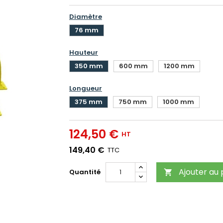
Diamètre
76 mm
Hauteur
350 mm
600 mm
1200 mm
Longueur
375 mm
750 mm
1000 mm
124,50 €
HT
149,40 €
TTC
Ajouter au 
Quantité
