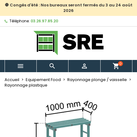
🛑 Congés d'été : Nos bureaux seront fermés du 3 au 24 août
2026
Téléphone:
03.26.97.85.20
0



shopping_cart
Accueil
Equipement Food
Rayonnage plonge / vaisselle
Rayonnage plastique