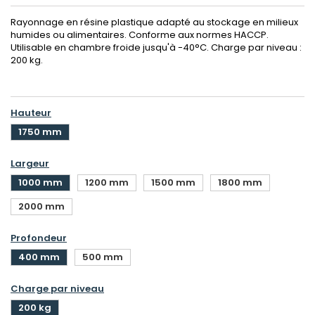
Rayonnage en résine plastique adapté au stockage en milieux
humides ou alimentaires. Conforme aux normes HACCP.
Utilisable en chambre froide jusqu'à -40°C. Charge par niveau :
200 kg.
Hauteur
1750 mm
Largeur
1000 mm
1200 mm
1500 mm
1800 mm
2000 mm
Profondeur
400 mm
500 mm
Charge par niveau
200 kg