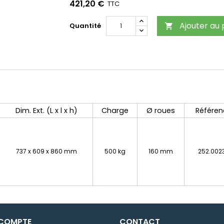
421,20 €
TTC
Ajouter au 
Quantité

Dim. Ext. (L x l x h)
Charge
Ø roues
Référen
737 x 609 x 860 mm
500 kg
160 mm
252.002
 COMPTE
CONTACT