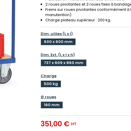
2 roues pivotantes et 2 roues fixes à bandag
Freins sur roues pivotantes conformément à 
manutention).
Charge plateau supérieur : 200 kg.
Dim. utiles (L x l)
600 x 600 mm
Dim. Ext. (L x l x h)
737 x 609 x 860 mm
Charge
500 kg
Ø roues
160 mm
351,00 €
HT