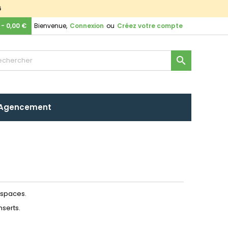
6
 - 0,00 €
Bienvenue,
Connexion
ou
Créez votre compte

Agencement
 espaces.
serts.