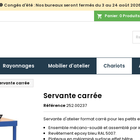
🛑 Congés d'été : Nos bureaux seront fermés du 3 au 24 août 202
Panier:
0
Produits
shopping_cart
Rayonnages
Mobilier d'atelier
Chariots
ervante carrée
Servante carrée
Référence
252.00237
Servante d'atelier format carré pour les petits
Ensemble mécano-soudé et assemblé par in
Revêtement epoxy bleu RAL 5007.
Plateaux en mélaminé surface effet hêtre.